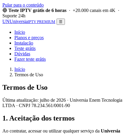
Pular para o conteúdo
🔵
Teste IPTV grátis de 6 horas
· +20.000 canais em 4K ·
Suporte 24h
UN
Universia
IPTV PREMIUM
☰
Início
Planos e preços
Instalação
Teste grátis
Dúvidas
Fazer teste grátis
Início
Termos de Uso
Termos de Uso
Última atualização: julho de 2026 · Universia Enem Tecnologia
LTDA · CNPJ 78.234.561/0001-90
1. Aceitação dos termos
Ao contratar, acessar ou utilizar qualquer serviço da
Universia