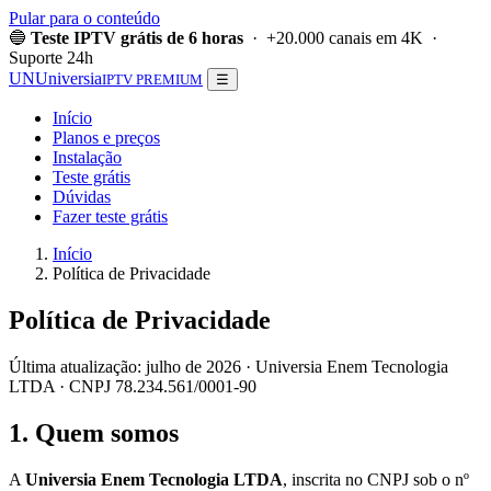
Pular para o conteúdo
🔵
Teste IPTV grátis de 6 horas
· +20.000 canais em 4K ·
Suporte 24h
UN
Universia
IPTV PREMIUM
☰
Início
Planos e preços
Instalação
Teste grátis
Dúvidas
Fazer teste grátis
Início
Política de Privacidade
Política de Privacidade
Última atualização: julho de 2026 · Universia Enem Tecnologia
LTDA · CNPJ 78.234.561/0001-90
1. Quem somos
A
Universia Enem Tecnologia LTDA
, inscrita no CNPJ sob o nº