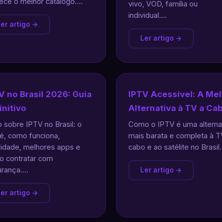
ece o melhor catálogo....
vivo, VOD, família ou
individual....
er artigo →
Ler artigo →
V no Brasil 2026: Guia
IPTV Acessível: A Me
initivo
Alternativa à TV a Ca
 sobre IPTV no Brasil: o
Como o IPTV é uma alterna
é, como funciona,
mais barata e completa à T
lidade, melhores apps e
cabo e ao satélite no Brasil..
 contratar com
rança....
Ler artigo →
er artigo →