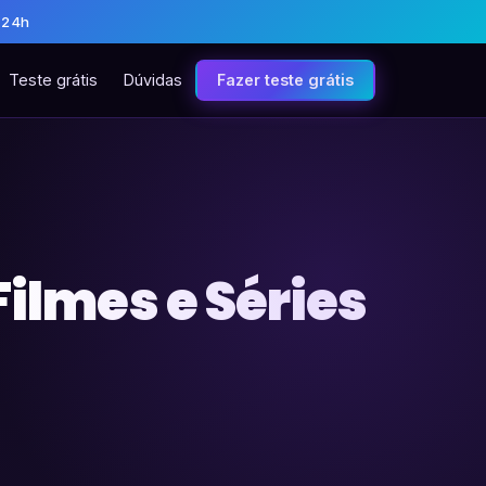
 24h
Teste grátis
Dúvidas
Fazer teste grátis
Filmes e Séries