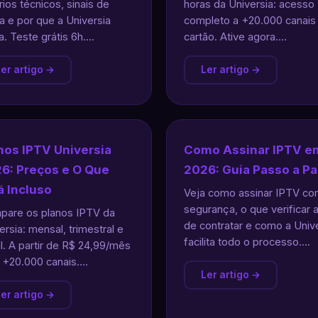
érios técnicos, sinais de
horas da Universia: acesso
ta e por que a Universia
completo a +20.000 canai
a. Teste grátis 6h....
cartão. Ative agora....
er artigo →
Ler artigo →
nos IPTV Universia
Como Assinar IPTV e
6: Preços e O Que
2026: Guia Passo a P
á Incluso
Veja como assinar IPTV c
segurança, o que verificar 
are os planos IPTV da
de contratar e como a Univ
ersia: mensal, trimestral e
facilita todo o processo....
l. A partir de R$ 24,99/mês
+20.000 canais....
Ler artigo →
er artigo →