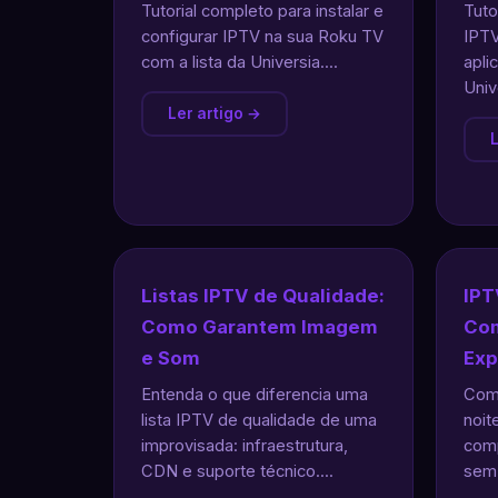
Tutorial completo para instalar e
Tuto
configurar IPTV na sua Roku TV
IPTV
com a lista da Universia....
apli
Unive
Ler artigo →
L
Listas IPTV de Qualidade:
IPT
Como Garantem Imagem
Com
e Som
Exp
Entenda o que diferencia uma
Como
lista IPTV de qualidade de uma
noit
improvisada: infraestrutura,
comp
CDN e suporte técnico....
sem 