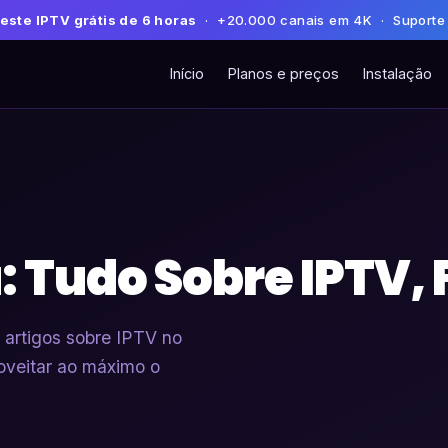
este IPTV grátis de 6 horas
· +20.000 canais em 4K · Suporte
Início
Planos e preços
Instalação
: Tudo Sobre IPTV, 
e artigos sobre IPTV no
roveitar ao máximo o