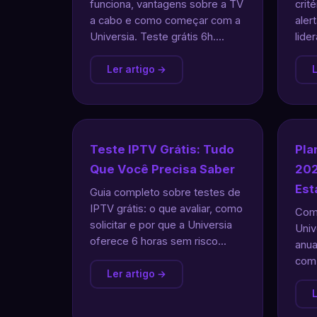
funciona, vantagens sobre a TV
crit
a cabo e como começar com a
aler
Universia. Teste grátis 6h....
lider
Ler artigo →
L
Teste IPTV Grátis: Tudo
Pla
Que Você Precisa Saber
202
Est
Guia completo sobre testes de
IPTV grátis: o que avaliar, como
Comp
solicitar e por que a Universia
Univ
oferece 6 horas sem risco...
anua
com 
Ler artigo →
L