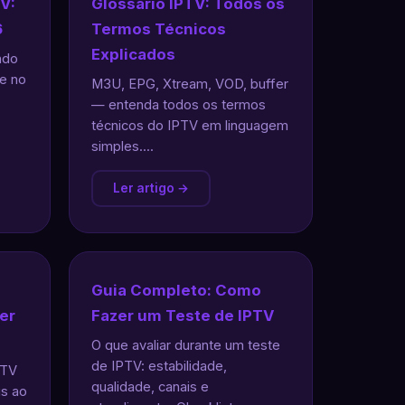
V:
Glossário IPTV: Todos os
6
Termos Técnicos
Explicados
ndo
e no
M3U, EPG, Xtream, VOD, buffer
— entenda todos os termos
técnicos do IPTV em linguagem
simples....
Ler artigo →
Guia Completo: Como
er
Fazer um Teste de IPTV
O que avaliar durante um teste
de IPTV: estabilidade,
PTV
qualidade, canais e
is ao