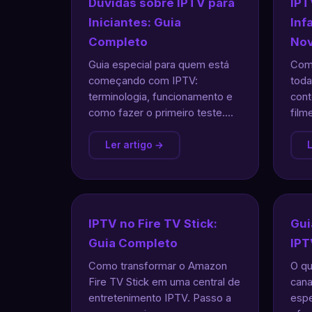
Dúvidas sobre IPTV para
IPT
Iniciantes: Guia
Inf
Completo
Nov
Guia especial para quem está
Como
começando com IPTV:
toda
terminologia, funcionamento e
cont
como fazer o primeiro teste....
film
Ler artigo →
L
IPTV no Fire TV Stick:
Gui
Guia Completo
IPT
Como transformar o Amazon
O qu
Fire TV Stick em uma central de
cana
entretenimento IPTV. Passo a
espe