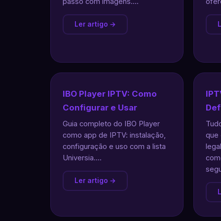
passo com imagens....
ofer
Ler artigo →
L
IBO Player IPTV: Como
IPT
Configurar e Usar
Def
Guia completo do IBO Player
Tudo
como app de IPTV: instalação,
que 
configuração e uso com a lista
lega
Universia....
como
segu
Ler artigo →
L