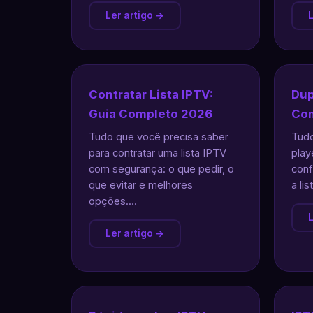
Ler artigo →
L
Contratar Lista IPTV:
Dup
Guia Completo 2026
Com
Tudo que você precisa saber
Tudo
para contratar uma lista IPTV
play
com segurança: o que pedir, o
conf
que evitar e melhores
a lis
opções....
L
Ler artigo →