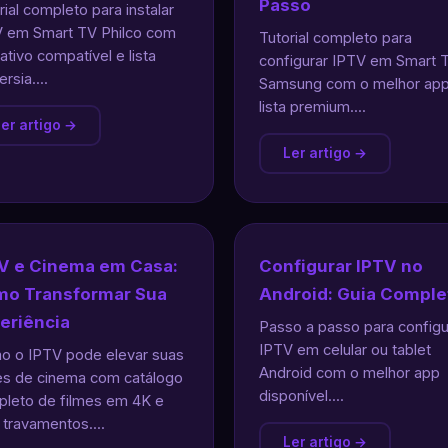
Passo
rial completo para instalar
 em Smart TV Philco com
Tutorial completo para
cativo compatível e lista
configurar IPTV em Smart 
rsia....
Samsung com o melhor app
lista premium....
er artigo →
Ler artigo →
V e Cinema em Casa:
Configurar IPTV no
o Transformar Sua
Android: Guia Comple
eriência
Passo a passo para configu
IPTV em celular ou tablet
 o IPTV pode elevar suas
Android com o melhor app
es de cinema com catálogo
disponível....
leto de filmes em 4K e
travamentos....
Ler artigo →