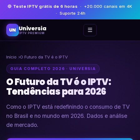
🔵
Teste IPTV grátis de 6 horas
· +20.000 canais em 4K
· Suporte 24h
Universia
☰
UN
IPTV PREMIUM
Início
O Futuro da TV é o IPTV
GUIA COMPLETO 2026 · UNIVERSIA
O Futuro da TV é o IPTV:
Tendências para 2026
Como o IPTV está redefinindo o consumo de TV
no Brasil e no mundo em 2026. Dados e análise
de mercado.