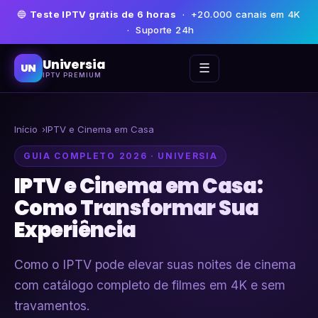
🔵
Teste IPTV grátis de 6 horas
· +20.000 canais em 4K
· Suporte 24h
Universia
☰
UN
IPTV PREMIUM
Início
IPTV e Cinema em Casa
GUIA COMPLETO 2026 · UNIVERSIA
IPTV e Cinema em Casa:
Como Transformar Sua
Experiência
Como o IPTV pode elevar suas noites de cinema
com catálogo completo de filmes em 4K e sem
travamentos.