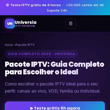
🔵
Teste IPTV grátis de 6 horas
· +20.000 canais em 4K
· Suporte 24h
Universia
☰
UN
IPTV PREMIUM
Início
Pacote IPTV
GUIA COMPLETO 2026 · UNIVERSIA
Pacote IPTV: Guia Completo
para Escolher o Ideal
Como escolher o pacote IPTV ideal para o seu
perfil: canais ao vivo, VOD, família ou individual.
▶ Teste grátis 6h agora