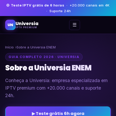
🔵
Teste IPTV grátis de 6 horas
· +20.000 canais em 4K
· Suporte 24h
Universia
☰
UN
IPTV PREMIUM
Início
Sobre a Universia ENEM
GUIA COMPLETO 2026 · UNIVERSIA
Sobre a Universia ENEM
Conheça a Universia: empresa especializada em
IPTV premium com +20.000 canais e suporte
24h.
▶ Teste grátis 6h agora