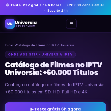
🔵
Teste IPTV grátis de 6 horas
· +20.000 canais em 4K
· Suporte 24h
Universia
☰
UN
IPTV PREMIUM
Início
Catálogo de Filmes no IPTV Universia
ONDE ASSISTIR · UNIVERSIA IPTV
Catálogo de Filmes no IPTV
Universia: +60.000 Títulos
Conheça o catálogo de filmes do IPTV Universia:
+60.000 títulos em SD, HD, Full HD e 4K.
▶ Teste grátis 6h agora