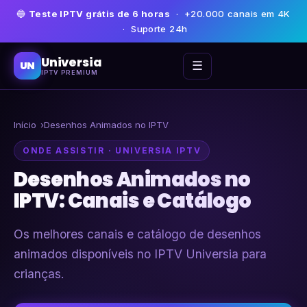
🔵
Teste IPTV grátis de 6 horas
· +20.000 canais em 4K
· Suporte 24h
Universia
☰
UN
IPTV PREMIUM
Início
Desenhos Animados no IPTV
ONDE ASSISTIR · UNIVERSIA IPTV
Desenhos Animados no
IPTV: Canais e Catálogo
Os melhores canais e catálogo de desenhos
animados disponíveis no IPTV Universia para
crianças.