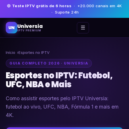
🔵
Teste IPTV grátis de 6 horas
· +20.000 canais em 4K
· Suporte 24h
Universia
☰
UN
IPTV PREMIUM
Início
Esportes no IPTV
GUIA COMPLETO 2026 · UNIVERSIA
Esportes no IPTV: Futebol,
UFC, NBA e Mais
Como assistir esportes pelo IPTV Universia:
futebol ao vivo, UFC, NBA, Fórmula 1 e mais em
4K.