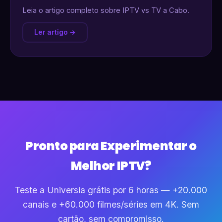
Leia o artigo completo sobre IPTV vs TV a Cabo.
Ler artigo →
Pronto para Experimentar o
Melhor IPTV?
Teste a Universia grátis por 6 horas — +20.000
canais e +60.000 filmes/séries em 4K. Sem
cartão, sem compromisso.