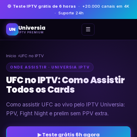
🔵
Teste IPTV grátis de 6 horas
· +20.000 canais em 4K
· Suporte 24h
Universia
☰
UN
IPTV PREMIUM
Início
UFC no IPTV
ONDE ASSISTIR · UNIVERSIA IPTV
UFC no IPTV: Como Assistir
Todos os Cards
Como assistir UFC ao vivo pelo IPTV Universia:
PPV, Fight Night e prelim sem PPV extra.
▶ Teste grátis 6h agora