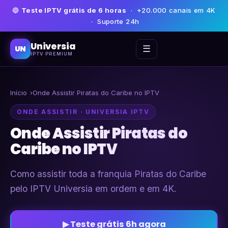
🔵
Teste IPTV grátis de 6 horas
· +20.000 canais em 4K
· Suporte 24h
Universia
☰
UN
IPTV PREMIUM
Início
Onde Assistir Piratas do Caribe no IPTV
ONDE ASSISTIR · UNIVERSIA IPTV
Onde Assistir Piratas do
Caribe no IPTV
Como assistir toda a franquia Piratas do Caribe
pelo IPTV Universia em ordem e em 4K.
▶ Teste grátis 6h agora