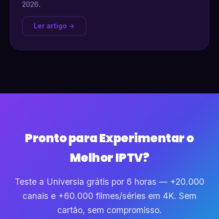
2026.
Ler artigo →
Pronto para Experimentar o
Melhor IPTV?
Teste a Universia grátis por 6 horas — +20.000
canais e +60.000 filmes/séries em 4K. Sem
cartão, sem compromisso.