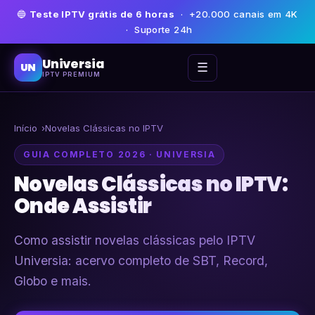
🔵
Teste IPTV grátis de 6 horas
· +20.000 canais em 4K
· Suporte 24h
Universia
☰
UN
IPTV PREMIUM
Início
Novelas Clássicas no IPTV
GUIA COMPLETO 2026 · UNIVERSIA
Novelas Clássicas no IPTV:
Onde Assistir
Como assistir novelas clássicas pelo IPTV
Universia: acervo completo de SBT, Record,
Globo e mais.