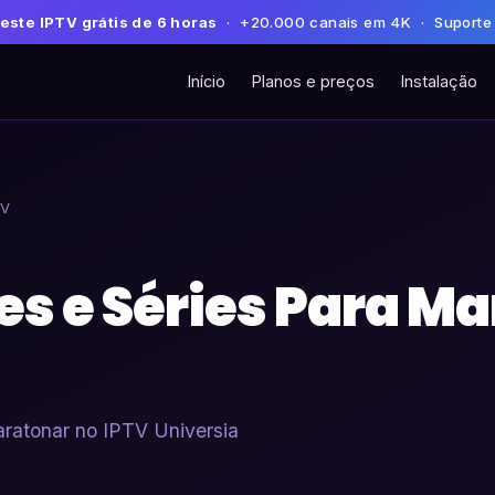
este IPTV grátis de 6 horas
· +20.000 canais em 4K · Suporte
Início
Planos e preços
Instalação
TV
es e Séries Para M
maratonar no IPTV Universia