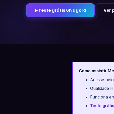
▶ Teste grátis 6h agora
Ver 
Como assistir Me
Acesse pelo
Qualidade H
Funciona em
Teste gráti