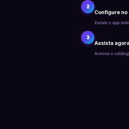
2
Configure no
Instale o app indi
3
Assista agor
Acesse o catálog