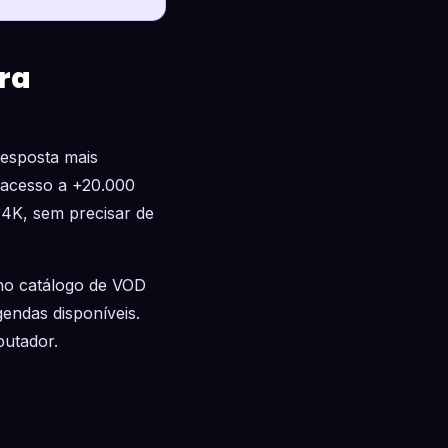
ara
resposta mais
 acesso a +20.000
 4K, sem precisar de
o catálogo de VOD
endas disponíveis.
putador.