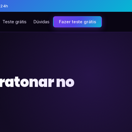
 24h
Teste grátis
Dúvidas
Fazer teste grátis
aratonar no