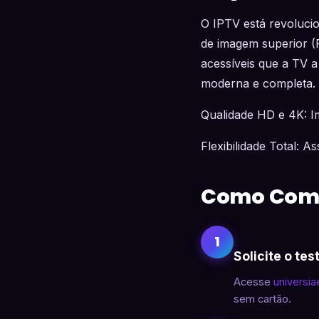
O IPTV está revoluci
de imagem superior (Fu
acessíveis que a TV a
moderna e completa.
Qualidade HD e 4K: Im
Flexibilidade Total: A
Como Com
1
Solicite o tes
Acesse
universi
sem cartão.