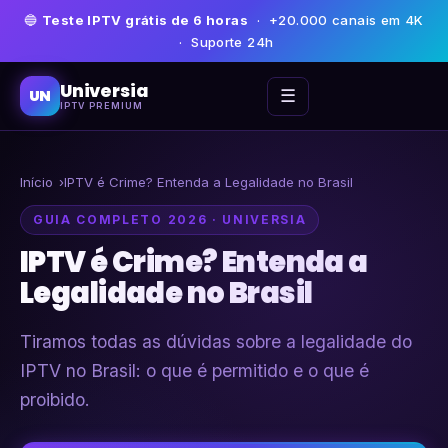
🔵
Teste IPTV grátis de 6 horas
· +20.000 canais em 4K
· Suporte 24h
Universia
☰
UN
IPTV PREMIUM
Início
IPTV é Crime? Entenda a Legalidade no Brasil
GUIA COMPLETO 2026 · UNIVERSIA
IPTV é Crime? Entenda a
Legalidade no Brasil
Tiramos todas as dúvidas sobre a legalidade do
IPTV no Brasil: o que é permitido e o que é
proibido.