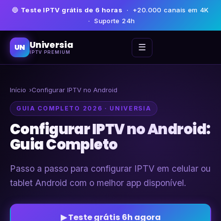
🔵
Teste IPTV grátis de 6 horas
· +20.000 canais em 4K
· Suporte 24h
Universia
☰
UN
IPTV PREMIUM
Início
Configurar IPTV no Android
GUIA COMPLETO 2026 · UNIVERSIA
Configurar IPTV no Android:
Guia Completo
Passo a passo para configurar IPTV em celular ou
tablet Android com o melhor app disponível.
▶ Teste grátis 6h agora