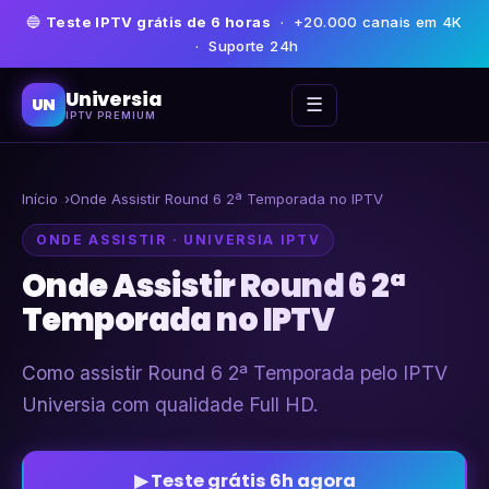
🔵
Teste IPTV grátis de 6 horas
· +20.000 canais em 4K
· Suporte 24h
Universia
☰
UN
IPTV PREMIUM
Início
Onde Assistir Round 6 2ª Temporada no IPTV
ONDE ASSISTIR · UNIVERSIA IPTV
Onde Assistir Round 6 2ª
Temporada no IPTV
Como assistir Round 6 2ª Temporada pelo IPTV
Universia com qualidade Full HD.
▶ Teste grátis 6h agora