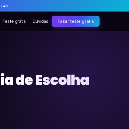
 24h
Teste grátis
Dúvidas
Fazer teste grátis
ia de Escolha