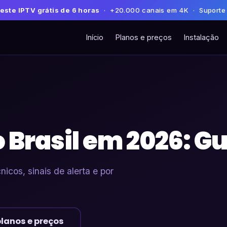
este IPTV grátis de 6 horas
· +20.000 canais em 4K · Suporte
Início
Planos e preços
Instalação
 Brasil em 2026: Gu
icos, sinais de alerta e por
planos e preços