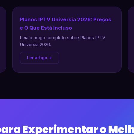
Planos IPTV Universia 2026: Preços
e O Que Está Incluso
Leia o artigo completo sobre Planos IPTV
Universia 2026.
Ler artigo →
para Experimentar o Melh