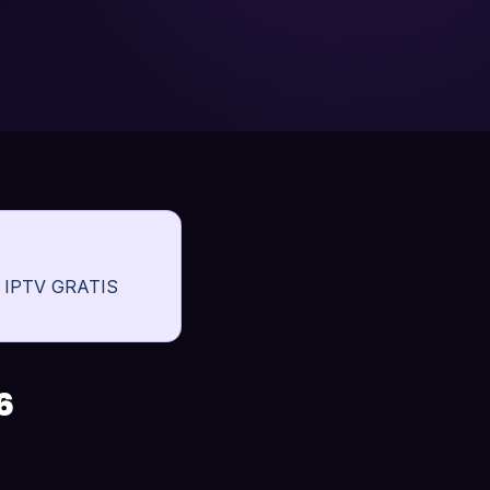
te IPTV GRATIS
6