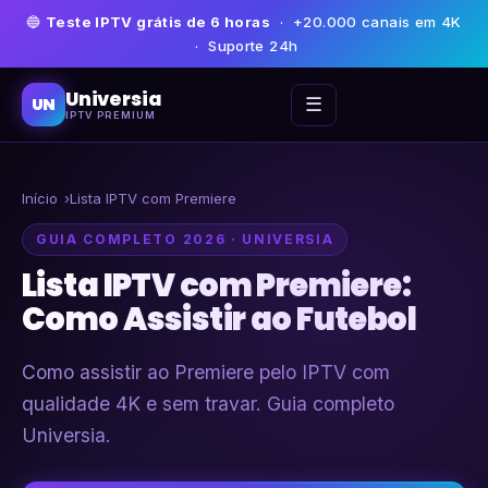
🔵
Teste IPTV grátis de 6 horas
· +20.000 canais em 4K
· Suporte 24h
Universia
☰
UN
IPTV PREMIUM
Início
Lista IPTV com Premiere
GUIA COMPLETO 2026 · UNIVERSIA
Lista IPTV com Premiere:
Como Assistir ao Futebol
Como assistir ao Premiere pelo IPTV com
qualidade 4K e sem travar. Guia completo
Universia.