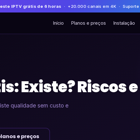
este IPTV grátis de 6 horas
· +20.000 canais em 4K · Suporte
Início
Planos e preços
Instalação
is: Existe? Riscos 
xiste qualidade sem custo e
planos e preços