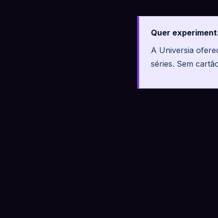
Quer experiment
A Universia ofer
séries. Sem cartã