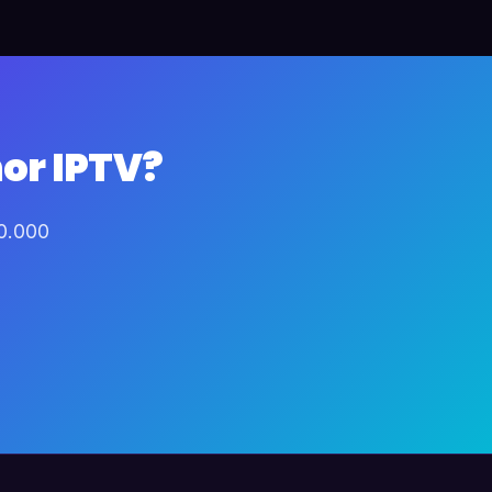
or IPTV?
60.000