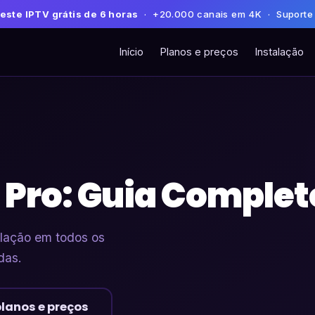
este IPTV grátis de 6 horas
· +20.000 canais em 4K · Suporte
Início
Planos e preços
Instalação
 Pro: Guia Complet
alação em todos os
das.
planos e preços