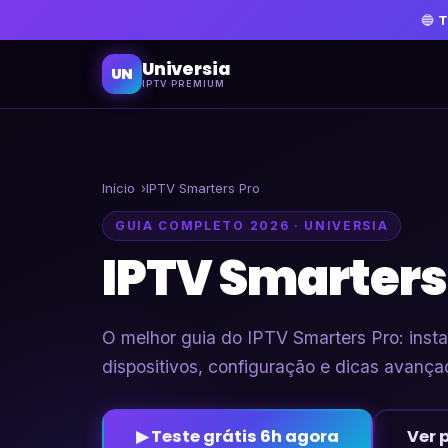
🔵
T
Universia
UN
IPTV PREMIUM
Início
IPTV Smarters Pro
GUIA COMPLETO 2026 · UNIVERSIA
IPTV Smarters
O melhor guia do IPTV Smarters Pro: inst
dispositivos, configuração e dicas avança
▶ Teste grátis 6h agora
Ver 