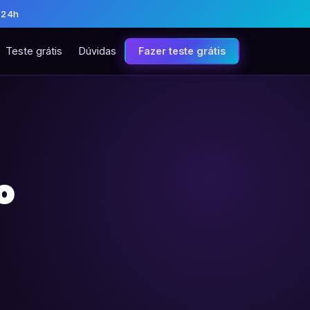
 24h
Teste grátis
Dúvidas
Fazer teste grátis
o