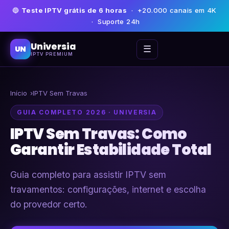
🔵
Teste IPTV grátis de 6 horas
· +20.000 canais em 4K
· Suporte 24h
Universia
☰
UN
IPTV PREMIUM
Início
IPTV Sem Travas
GUIA COMPLETO 2026 · UNIVERSIA
IPTV Sem Travas: Como
Garantir Estabilidade Total
Guia completo para assistir IPTV sem
travamentos: configurações, internet e escolha
do provedor certo.