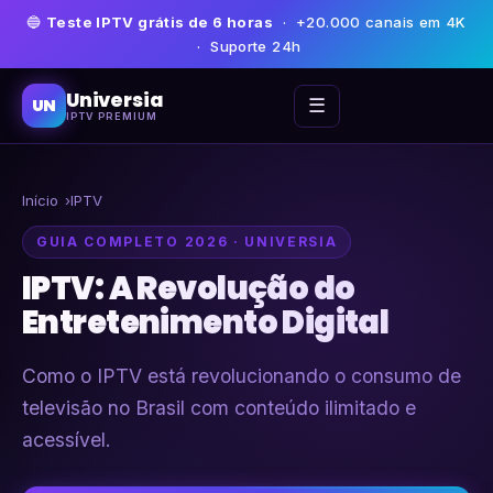
🔵
Teste IPTV grátis de 6 horas
· +20.000 canais em 4K
· Suporte 24h
Universia
☰
UN
IPTV PREMIUM
Início
IPTV
GUIA COMPLETO 2026 · UNIVERSIA
IPTV: A Revolução do
Entretenimento Digital
Como o IPTV está revolucionando o consumo de
televisão no Brasil com conteúdo ilimitado e
acessível.