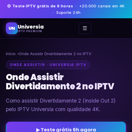
🔵
Teste IPTV grátis de 6 horas
· +20.000 canais em 4K
· Suporte 24h
Universia
☰
UN
IPTV PREMIUM
Início
Onde Assistir Divertidamente 2 no IPTV
ONDE ASSISTIR · UNIVERSIA IPTV
Onde Assistir
Divertidamente 2 no IPTV
Como assistir Divertidamente 2 (Inside Out 2)
pelo IPTV Universia com qualidade 4K.
▶ Teste grátis 6h agora