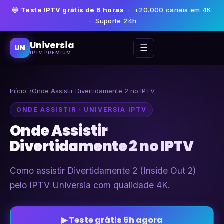
🔵
Teste IPTV grátis de 6 horas
· +20.000 canais em 4K
· Suporte 24h
Universia
☰
UN
IPTV PREMIUM
Início
Onde Assistir Divertidamente 2 no IPTV
ONDE ASSISTIR · UNIVERSIA IPTV
Onde Assistir
Divertidamente 2 no IPTV
Como assistir Divertidamente 2 (Inside Out 2)
pelo IPTV Universia com qualidade 4K.
▶ Teste grátis 6h agora