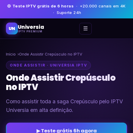
🔵
Teste IPTV grátis de 6 horas
· +20.000 canais em 4K
· Suporte 24h
Universia
☰
UN
IPTV PREMIUM
Início
Onde Assistir Crepúsculo no IPTV
ONDE ASSISTIR · UNIVERSIA IPTV
Onde Assistir Crepúsculo
no IPTV
Como assistir toda a saga Crepúsculo pelo IPTV
Universia em alta definição.
▶ Teste grátis 6h agora