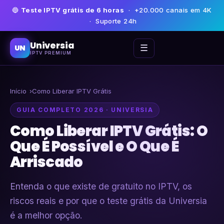
🔵
Teste IPTV grátis de 6 horas
· +20.000 canais em 4K
· Suporte 24h
Universia
☰
UN
IPTV PREMIUM
Início
Como Liberar IPTV Grátis
GUIA COMPLETO 2026 · UNIVERSIA
Como Liberar IPTV Grátis: O
Que É Possível e O Que É
Arriscado
Entenda o que existe de gratuito no IPTV, os
riscos reais e por que o teste grátis da Universia
é a melhor opção.