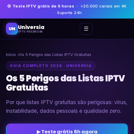
🔵
Teste IPTV grátis de 6 horas
· +20.000 canais em 4K
· Suporte 24h
Universia
☰
UN
IPTV PREMIUM
Início
Os 5 Perigos das Listas IPTV Gratuitas
GUIA COMPLETO 2026 · UNIVERSIA
Os 5 Perigos das Listas IPTV
Gratuitas
Por que listas IPTV gratuitas são perigosas: vírus,
instabilidade, dados pessoais e qualidade zero.
▶ Teste grátis 6h agora