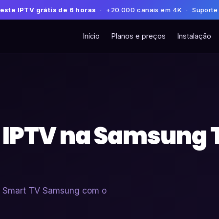
este IPTV grátis de 6 horas
· +20.000 canais em 4K · Suporte
Início
Planos e preços
Instalação
 IPTV na Samsung T
em Smart TV Samsung com o