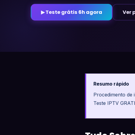
▶ Teste grátis 6h agora
Ver 
Resumo rápido
Procedimento de 
Teste IPTV GRAT