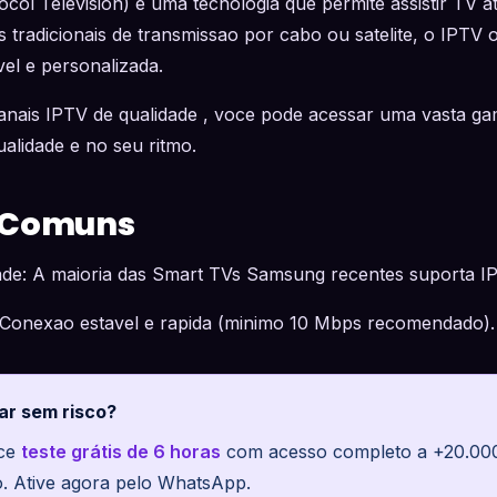
col Television) e uma tecnologia que permite assistir TV at
 tradicionais de transmissao por cabo ou satelite, o IPTV
vel e personalizada.
ais IPTV de qualidade , voce pode acessar uma vasta gam
ualidade e no seu ritmo.
 Comuns
dade: A maioria das Smart TVs Samsung recentes suporta I
 Conexao estavel e rapida (minimo 10 Mbps recomendado).
ar sem risco?
ece
teste grátis de 6 horas
com acesso completo a +20.000 
o. Ative agora pelo WhatsApp.