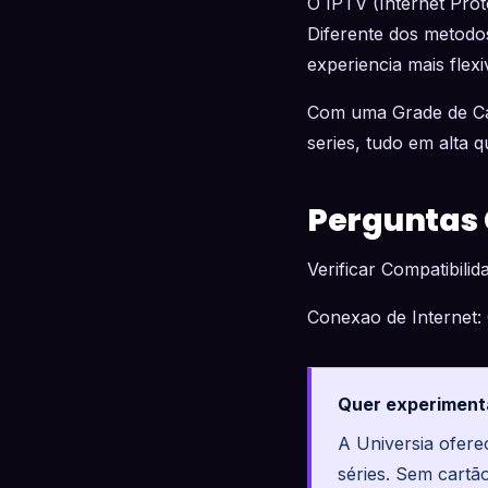
O IPTV (Internet Proto
Diferente dos metodos
experiencia mais flexi
Com uma Grade de Can
series, tudo em alta q
Perguntas
Verificar Compatibili
Conexao de Internet:
Quer experiment
A Universia ofer
séries. Sem cartã