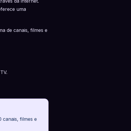
raves da internet.
 oferece uma
a de canais, filmes e
PTV.
canais, filmes e