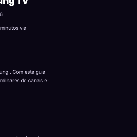
ung TV
26
 minutos via
ung . Com este guia
milhares de canais e