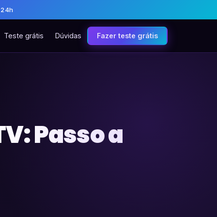
 24h
Teste grátis
Dúvidas
Fazer teste grátis
V: Passo a