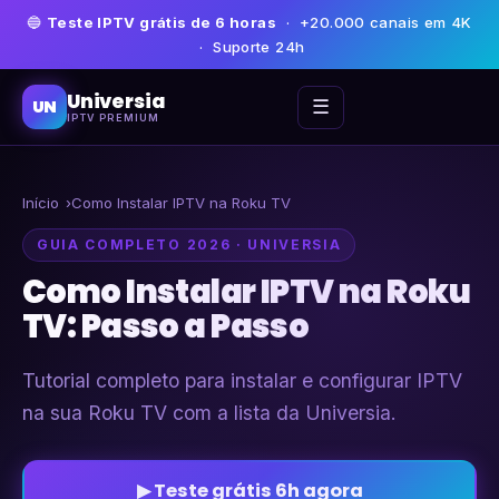
🔵
Teste IPTV grátis de 6 horas
· +20.000 canais em 4K
· Suporte 24h
Universia
☰
UN
IPTV PREMIUM
Início
Como Instalar IPTV na Roku TV
GUIA COMPLETO 2026 · UNIVERSIA
Como Instalar IPTV na Roku
TV: Passo a Passo
Tutorial completo para instalar e configurar IPTV
na sua Roku TV com a lista da Universia.
▶ Teste grátis 6h agora